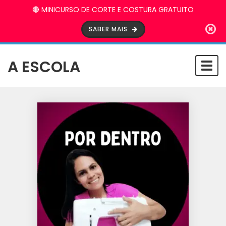
🔴 MINICURSO DE CORTE E COSTURA GRATUITO
SABER MAIS
A ESCOLA
Togg
navi